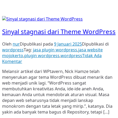
Sinyal stagnasi dari Theme WordPress
Oleh
nur
Dipublikasi pada
9 Januari 2025
Dipublikasi di
wordpress
Tag:
jasa plugin wordpress
,
jasa website
mojokerto
,
plugin wordpress
,
wordpress
Tidak Ada
pada
Komentar
Sinyal
Melansir artikel dari WPtavern, Nick Hamze telah
stagnasi
menyerukan agar tema WordPress dibuat menarik dan
dari
web menjadi unik lagi. “WordPress sangat
Theme
membutuhkan kreativitas Anda, ide-ide aneh Anda,
WordPress
kemauan Anda untuk mendobrak aturan visual. Masa
depan web seharusnya tidak menjadi lanskap
monokrom dengan tata letak yang mirip.”, katanya. Dia
yakin ada banyak tema bagus di Repository, tetapi […]