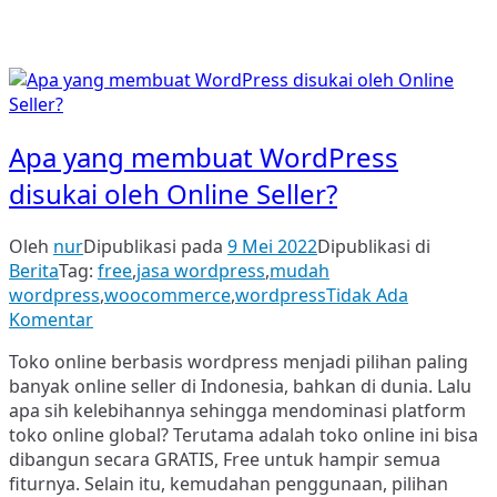
Apa yang membuat WordPress
disukai oleh Online Seller?
Oleh
nur
Dipublikasi pada
9 Mei 2022
Dipublikasi di
Berita
Tag:
free
,
jasa wordpress
,
mudah
wordpress
,
woocommerce
,
wordpress
Tidak Ada
pada
Komentar
Apa
Toko online berbasis wordpress menjadi pilihan paling
yang
banyak online seller di Indonesia, bahkan di dunia. Lalu
membuat
apa sih kelebihannya sehingga mendominasi platform
WordPress
toko online global? Terutama adalah toko online ini bisa
disukai
dibangun secara GRATIS, Free untuk hampir semua
oleh
fiturnya. Selain itu, kemudahan penggunaan, pilihan
Online