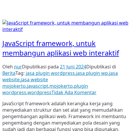
JavaScript framework, untuk
membangun aplikasi web interaktif
Oleh
nur
Dipublikasi pada
21 Juni 2024
Dipublikasi di
Berita
Tag:
jasa plugin wordpress
,
jasa plugin wp
,
jasa
website
,
jasa website
mojokerto
,
javascript
,
mojokerto
,
plugin
pada
wordpress
,
wordpress
Tidak Ada Komentar
JavaScript
JavaScript framework adalah kerangka kerja yang
framework,
menyediakan struktur dan set alat yang memudahkan
untuk
pengembangan aplikasi web. Framework ini membantu
membangun
pengembang dengan menyediakan pola desain yang
aplikasi
sudah jadi dan berbagai fungsi yang bisa digunakan,
web