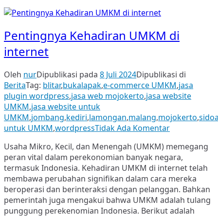
Pentingnya Kehadiran UMKM di
internet
Oleh
nur
Dipublikasi pada
8 Juli 2024
Dipublikasi di
Berita
Tag:
blitar
,
bukalapak
,
e-commerce UMKM
,
jasa
plugin wordpress
,
jasa web mojokerto
,
jasa website
UMKM
,
jasa website untuk
UMKM
,
jombang
,
kediri
,
lamongan
,
malang
,
mojokerto
,
sidoa
pada
untuk UMKM
,
wordpress
Tidak Ada Komentar
Pentingnya
Usaha Mikro, Kecil, dan Menengah (UMKM) memegang
Kehadiran
peran vital dalam perekonomian banyak negara,
UMKM
termasuk Indonesia. Kehadiran UMKM di internet telah
di
membawa perubahan signifikan dalam cara mereka
internet
beroperasi dan berinteraksi dengan pelanggan. Bahkan
pemerintah juga mengakui bahwa UMKM adalah tulang
punggung perekenomian Indonesia. Berikut adalah