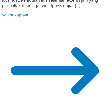
localhost. Kemudian ada sejumlah extensi php yang
Situs
perlu diaktifkan agar wordpress dapat […]
Selengkapnya