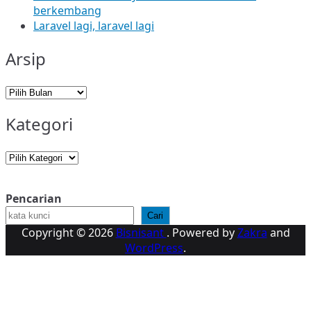
berkembang
Laravel lagi, laravel lagi
Arsip
Arsip
Kategori
Kategori
Pencarian
Cari
Copyright © 2026
Bisnisant
. Powered by
Zakra
and
WordPress
.
K
k
A