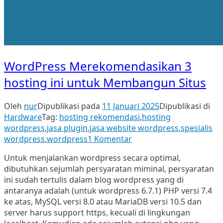
WordPress Merekomendasikan 3
hosting ini untuk Membangun Situs
Oleh
nur
Dipublikasi pada
11 Januari 2025
Dipublikasi di
Hardware
Tag:
hosting rekomendasi
,
hosting
wordpress
,
jasa plugin
,
jasa website wordpress
,
spesialis
pada
wordpress
,
wordpress
1 Komentar
WordPress
Untuk menjalankan wordpress secara optimal,
Merekomendasikan
dibutuhkan sejumlah persyaratan miminal, persyaratan
3
ini sudah tertulis dalam blog wordpress yang di
hosting
antaranya adalah (untuk wordpress 6.7.1) PHP versi 7.4
ini
ke atas, MySQL versi 8.0 atau MariaDB versi 10.5 dan
untuk
server harus support https, kecuali di lingkungan
Membangun