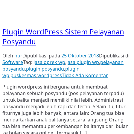
Plugin WordPress Sistem Pelayanan
Posyandu
Oleh
nur
Dipublikasi pada
25 Oktober 2018
Dipublikasi di
Software
Tag:
jasa oprek wp
,
jasa plugin wp
,
pelayanan
posyandu
,
plugin posyandu
,
plugin
pada
wp
,
puskesmas
,
wordpress
Tidak Ada Komentar
Plugin
Plugin wordpress ini berguna untuk membuat
WordPress
pelayanan sebuah posyandu (pos pelayanan terpadu)
Sistem
untuk balita menjadi memiliki nilai lebih. Administrasi
Pelayanan
posyandu menjadi lebih rapi dan tertib. Selain itu, fitur-
Posyandu
fiturnya juga lebih banyak, antara lain: Orang tua bisa
mendaftarkan anak balitanya secara langsung Orang
tua bisa memantau perkembangan balitanya dari bulan
ke bulan secara online , termasuk […]