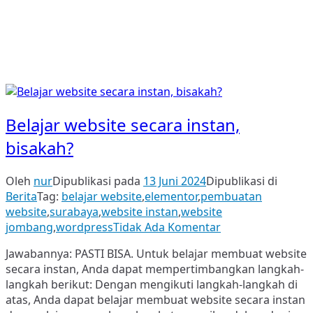
Belajar website secara instan,
bisakah?
Oleh
nur
Dipublikasi pada
13 Juni 2024
Dipublikasi di
Berita
Tag:
belajar website
,
elementor
,
pembuatan
website
,
surabaya
,
website instan
,
website
pada
jombang
,
wordpress
Tidak Ada Komentar
Belajar
Jawabannya: PASTI BISA. Untuk belajar membuat website
website
secara instan, Anda dapat mempertimbangkan langkah-
secara
langkah berikut: Dengan mengikuti langkah-langkah di
instan,
atas, Anda dapat belajar membuat website secara instan
bisakah?