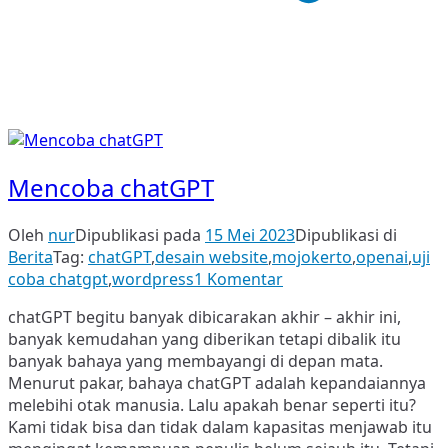
Mencoba chatGPT
Oleh
nur
Dipublikasi pada
15 Mei 2023
Dipublikasi di
Berita
Tag:
chatGPT
,
desain website
,
mojokerto
,
openai
,
uji
pada
coba chatgpt
,
wordpress
1 Komentar
Mencoba
chatGPT begitu banyak dibicarakan akhir – akhir ini,
chatGPT
banyak kemudahan yang diberikan tetapi dibalik itu
banyak bahaya yang membayangi di depan mata.
Menurut pakar, bahaya chatGPT adalah kepandaiannya
melebihi otak manusia. Lalu apakah benar seperti itu?
Kami tidak bisa dan tidak dalam kapasitas menjawab itu