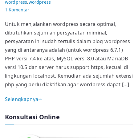
wordpress
,
wordpress
pada
1 Komentar
WordPress
Untuk menjalankan wordpress secara optimal,
Merekomendasikan
dibutuhkan sejumlah persyaratan miminal,
3
hosting
persyaratan ini sudah tertulis dalam blog wordpress
ini
yang di antaranya adalah (untuk wordpress 6.7.1)
untuk
PHP versi 7.4 ke atas, MySQL versi 8.0 atau MariaDB
Membangun
versi 10.5 dan server harus support https, kecuali di
Situs
lingkungan localhost. Kemudian ada sejumlah extensi
php yang perlu diaktifkan agar wordpress dapat […]
Selengkapnya
Konsultasi Online