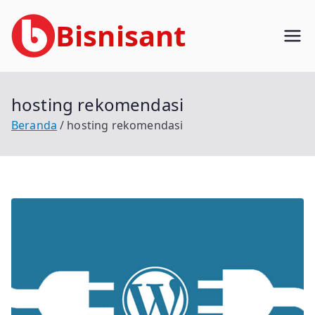
Loncat
Bisnisant
ke
konten
Jasa Terkait Teknologi Informasi
Berpengalaman
hosting rekomendasi
Beranda
hosting rekomendasi