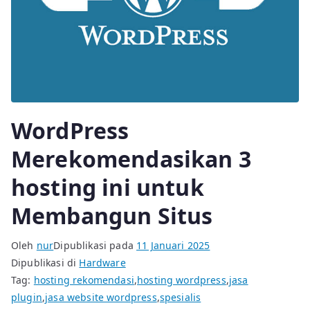
WordPress
Merekomendasikan 3
hosting ini untuk
Membangun Situs
Oleh
nur
Dipublikasi pada
11 Januari 2025
Dipublikasi di
Hardware
Tag:
hosting rekomendasi
,
hosting wordpress
,
jasa
plugin
,
jasa website wordpress
,
spesialis