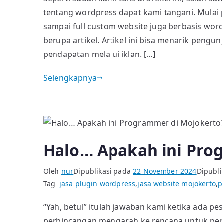
tentang wordpress dapat kami tangani. Mula
Plugin
dan
sampai full custom website juga berbasis wor
Theme
berupa artikel. Artikel ini bisa menarik peng
WordPress
pendapatan melalui iklan. […]
Custom
Selengkapnya
Halo… Apakah ini Pro
Oleh
nur
Dipublikasi pada
22 November 2024
Dipubli
Tag:
jasa plugin wordpress
,
jasa website mojokerto
,
p
“Yah, betul” itulah jawaban kami ketika ada p
perbincangan mengarah ke rencana untuk pemb