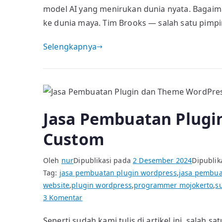
model AI yang menirukan dunia nyata. Bagai
ke dunia maya. Tim Brooks — salah satu pimpi
Selengkapnya
Jasa Pembuatan Plugi
Custom
Oleh
nur
Dipublikasi pada
2 Desember 2024
Dipublik
Tag:
jasa pembuatan plugin wordpress
,
jasa pembua
website
,
plugin wordpress
,
programmer mojokerto
,
s
pada
3 Komentar
Jasa
Seperti sudah kami tulis di artikel ini, salah 
Pembuatan