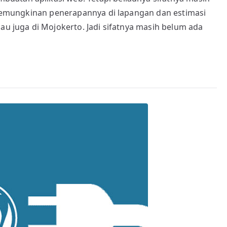
Programmer
, kemungkinan penerapannya di lapangan dan estimasi
di
iau juga di Mojokerto. Jadi sifatnya masih belum ada
Mojokerto?