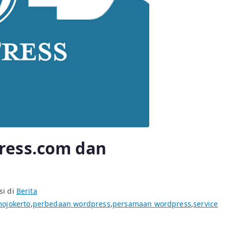
ress.com dan
si di
Berita
ojokerto
,
perbedaan wordpress
,
persamaan wordpress
,
service