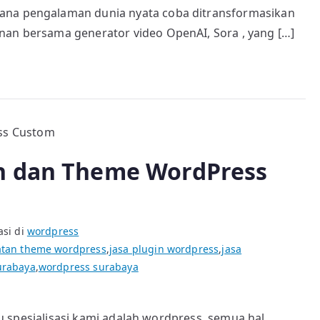
AI
mana pengalaman dunia nyata coba ditransformasikan
yang
nan bersama generator video OpenAI, Sora , yang […]
dapat
mensimulasikan
dunia
fisik
n dan Theme WordPress
asi di
wordpress
tan theme wordpress
,
jasa plugin wordpress
,
jasa
urabaya
,
wordpress surabaya
satu spesialisasi kami adalah wordpress, semua hal