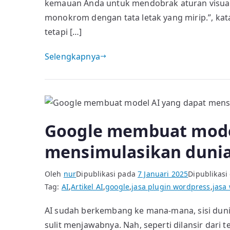
kemauan Anda untuk mendobrak aturan visual
monokrom dengan tata letak yang mirip.”, kat
tetapi […]
Selengkapnya
Google membuat mode
mensimulasikan dunia 
Oleh
nur
Dipublikasi pada
7 Januari 2025
Dipublikasi
Tag:
AI
,
Artikel AI
,
google
,
jasa plugin wordpress
,
jasa
AI sudah berkembang ke mana-mana, sisi dun
sulit menjawabnya. Nah, seperti dilansir dar