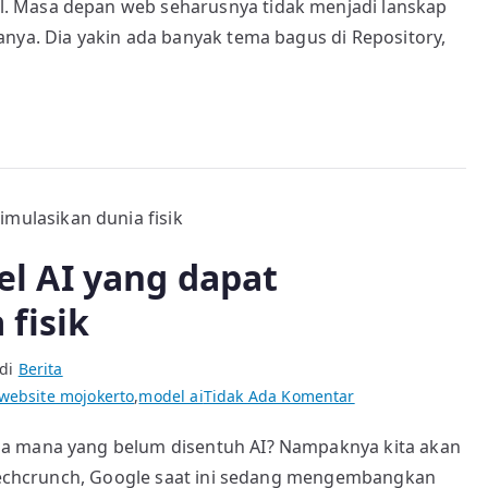
Theme
. Masa depan web seharusnya tidak menjadi lanskap
WordPress
anya. Dia yakin ada banyak tema bagus di Repository,
l AI yang dapat
fisik
 di
Berita
pada
 website mojokerto
,
model ai
Tidak Ada Komentar
Google
ia mana yang belum disentuh AI? Nampaknya kita akan
membuat
i techcrunch, Google saat ini sedang mengembangkan
model