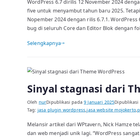
WordPress 6.7 dirilis 12 November 2024 den
five untuk menyambut tahun baru 2025. Tetapi
Nopember 2024 dengan rilis 6.7.1. WordPress 6
bug di seluruh Core dan Editor Blok dengan f
Selengkapnya
Sinyal stagnasi dari 
Oleh
nur
Dipublikasi pada
9 Januari 2025
Dipublikasi
Tag:
jasa plugin wordpress
,
jasa website mojokerto
,
p
Melansir artikel dari WPtavern, Nick Hamze 
dan web menjadi unik lagi. “WordPress sangat