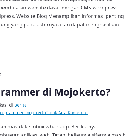
i pembuatan website dasar dengan CMS wordpress
dpress. Website Blog Menampilkan informasi penting
unjung yang pada akhirnya akan dapat menghasilkan
grammer di Mojokerto?
kasi di
Berita
pada
rogrammer mojokerto
Tidak Ada Komentar
Halo…
esan masuk ke inbox whatsapp. Berikutnya
Apakah
uatan aplikasi web. Tetapi beliaunya sifatnya masih
ini