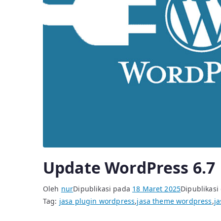
Update WordPress 6.7
Oleh
nur
Dipublikasi pada
18 Maret 2025
Dipublikasi
Tag:
jasa plugin wordpress
,
jasa theme wordpress
,
j