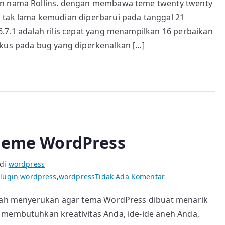
gan nama Rollins. dengan membawa teme twenty twenty
 tak lama kemudian diperbarui pada tanggal 21
.7.1 adalah rilis cepat yang menampilkan 16 perbaikan
okus pada bug yang diperkenalkan […]
Theme WordPress
 di
wordpress
pada
lugin wordpress
,
wordpress
Tidak Ada Komentar
Sinyal
telah menyerukan agar tema WordPress dibuat menarik
stagnasi
 membutuhkan kreativitas Anda, ide-ide aneh Anda,
dari