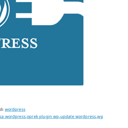
 di
wordpress
asa wordpress
,
oprek plugin wp
,
update wordpress
,
wp