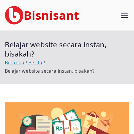
Loncat
Bisnisant
ke
konten
Jasa Terkait Teknologi Informasi
Berpengalaman
Belajar website secara instan,
bisakah?
Beranda
Berita
Belajar website secara instan, bisakah?