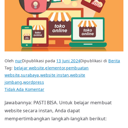
Oleh
nur
Dipublikasi pada
13 Juni 2024
Dipublikasi di
Berita
Tag:
belajar website
,
elementor
,
pembuatan
website
,
surabaya
,
website instan
,
website
jombang
,
wordpress
pada
Tidak Ada Komentar
Belajar
Jawabannya: PASTI BISA. Untuk belajar membuat
website
website secara instan, Anda dapat
secara
instan,
mempertimbangkan langkah-langkah berikut:
bisakah?