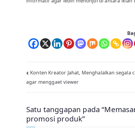
informatif agar lebih menonjol di antara iklan 
Ba
Navigasi
Konten Kreator Jahat, Menghalalkan segala 
agar menggaet viewer
pos
Satu tanggapan pada “
Memasang
promosi produk
”