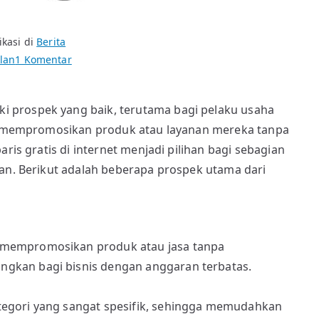
ikasi di
Berita
pada
lan
1 Komentar
Memasang
Iklan
iki prospek yang baik, terutama bagi pelaku usaha
Baris
gin mempromosikan produk atau layanan mereka tanpa
Gratis
di
aris gratis di internet menjadi pilihan bagi sebagian
internet
lan. Berikut adalah beberapa prospek utama dari
untuk
promosi
produk
 mempromosikan produk atau jasa tanpa
gkan bagi bisnis dengan anggaran terbatas.
tegori yang sangat spesifik, sehingga memudahkan