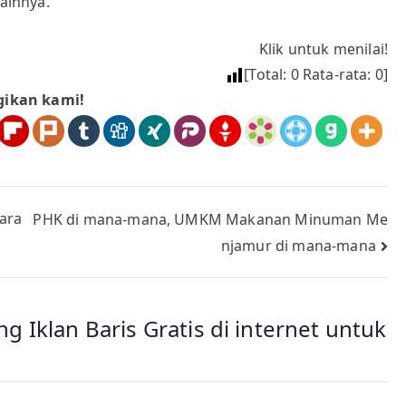
lainnya.
Klik untuk menilai!
[Total:
0
Rata-rata:
0
]
gikan kami!
cara
PHK di mana-mana, UMKM Makanan Minuman Me
njamur di mana-mana
 Iklan Baris Gratis di internet untuk