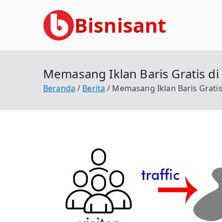
Loncat
Bisnisant
ke
konten
Jasa Terkait Teknologi Informasi Ber
Memasang Iklan Baris Gratis di
Beranda
Berita
Memasang Iklan Baris Gratis