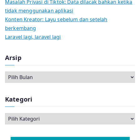
Masalah Privasi di Tiktok: Data dilacak bahkan ketika
tidak menggunakan aplikasi
Konten Kreator: Layu sebelum dan setelah
berkembang
Laravel lagi, laravel lagi
Arsip
A
r
s
Kategori
i
p
K
a
t