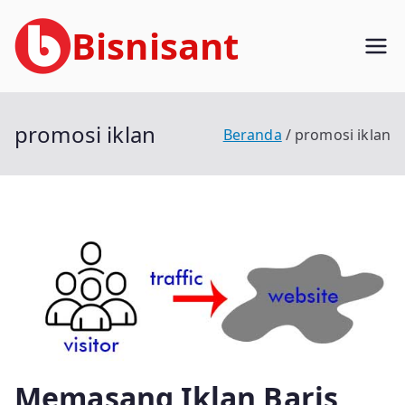
Loncat
Bisnisant
ke
konten
Jasa Terkait Teknologi Informasi
Berpengalaman
promosi iklan
Beranda
promosi iklan
Memasang Iklan Baris