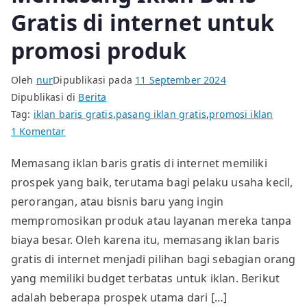
Gratis di internet untuk
promosi produk
Oleh
nur
Dipublikasi pada
11 September 2024
Dipublikasi di
Berita
Tag:
iklan baris gratis
,
pasang iklan gratis
,
promosi iklan
pada
1 Komentar
Memasang
Memasang iklan baris gratis di internet memiliki
Iklan
prospek yang baik, terutama bagi pelaku usaha kecil,
Baris
Gratis
perorangan, atau bisnis baru yang ingin
di
mempromosikan produk atau layanan mereka tanpa
internet
biaya besar. Oleh karena itu, memasang iklan baris
untuk
gratis di internet menjadi pilihan bagi sebagian orang
promosi
yang memiliki budget terbatas untuk iklan. Berikut
produk
adalah beberapa prospek utama dari […]