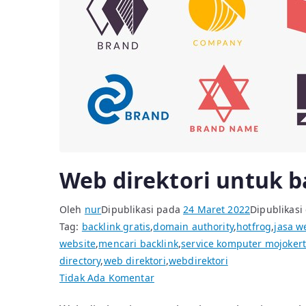
Web direktori untuk b
Oleh
nur
Dipublikasi pada
24 Maret 2022
Dipublikasi
Tag:
backlink gratis
,
domain authority
,
hotfrog
,
jasa w
website
,
mencari backlink
,
service komputer mojoker
directory
,
web direktori
,
webdirektori
pada
Tidak Ada Komentar
Web