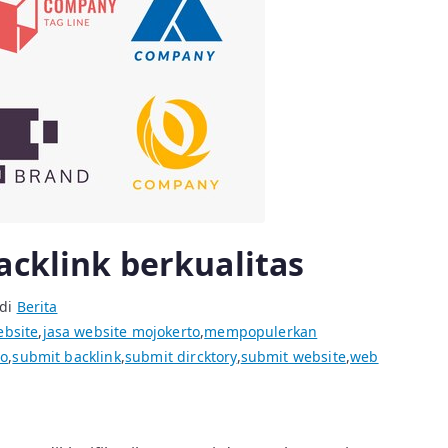
acklink berkualitas
 di
Berita
ebsite
,
jasa website mojokerto
,
mempopulerkan
to
,
submit backlink
,
submit dircktory
,
submit website
,
web