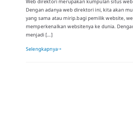
Web direktori merupakan kumpulan situs web y
direktori
Dengan adanya web direktori ini, kita akan 
untuk
backlink
yang sama atau mirip.bagi pemilik website, we
berkualitas
memperkenalkan websitenya ke dunia. Dengan 
menjadi […]
Selengkapnya