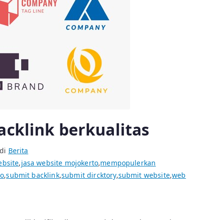
acklink berkualitas
 di
Berita
ebsite
,
jasa website mojokerto
,
mempopulerkan
to
,
submit backlink
,
submit dircktory
,
submit website
,
web