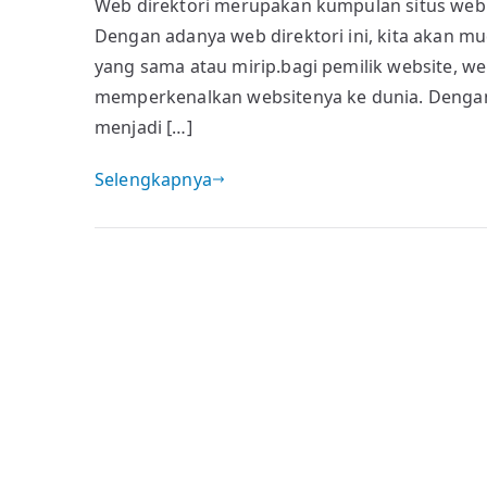
Web direktori merupakan kumpulan situs web y
direktori
Dengan adanya web direktori ini, kita akan 
untuk
backlink
yang sama atau mirip.bagi pemilik website, we
berkualitas
memperkenalkan websitenya ke dunia. Dengan 
menjadi […]
Selengkapnya