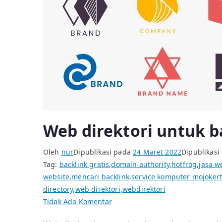
Web direktori untuk b
Oleh
nur
Dipublikasi pada
24 Maret 2022
Dipublikasi
Tag:
backlink gratis
,
domain authority
,
hotfrog
,
jasa w
website
,
mencari backlink
,
service komputer mojoker
directory
,
web direktori
,
webdirektori
pada
Tidak Ada Komentar
Web