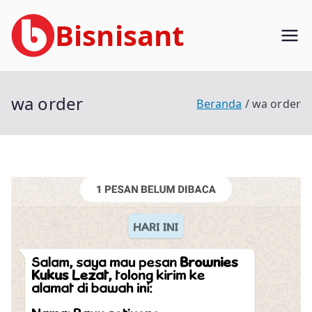
Loncat
Bisnisant
ke
konten
Jasa Terkait Teknologi Informasi
Berpengalaman
wa order
Beranda
wa order