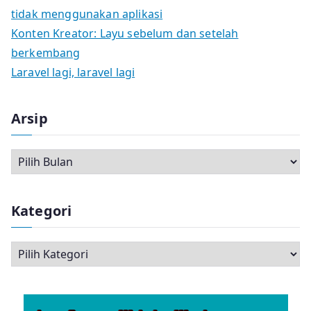
tidak menggunakan aplikasi
Konten Kreator: Layu sebelum dan setelah
berkembang
Laravel lagi, laravel lagi
Arsip
A
r
s
Kategori
i
p
K
a
t
e