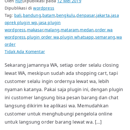
Oleh
nur
Dipublikasi pada
12 Mei 2019
Dipublikasi di
wordpress
Tag:
bali
,
bandung
,
batam
,
bengkulu
,
denpasar
,
jakarta
,
jasa
oprek plugin wp
,
jasa plugin
wordpress
,
makasar
,
malang
,
mataram
,
medan
,
order wa
wordpress
,
plugin order wa
,
plugin whatsapp
,
semarang
,
wa
order
pada
Tidak Ada Komentar
Plugin
Sekarang jamannya WA, setiap order selalu closing
WordPress
lewat WA, meskipun sudah ada shopping cart, tapi
Order
Barang
customer selalu ingin ordernya lewat wa, lebih
Lewat
nyaman katanya. Pakai saja plugin ini, dengan plugin
WhatsApp
ini customer langsung bisa pesan barang dan chat
langsung dikirim ke aplikasi wa. Memudahkan
customer untuk menghubungi pengelola online
untuk langsung order barang lewat wa. […]