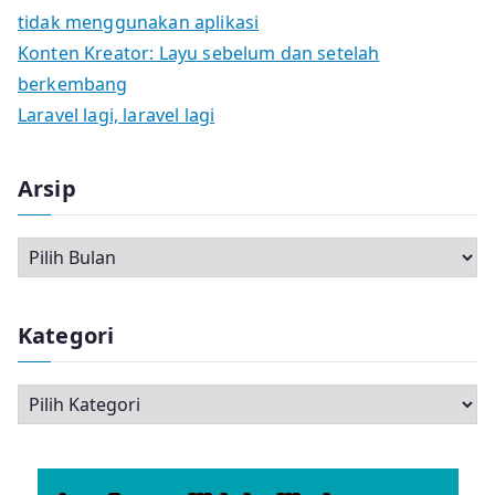
tidak menggunakan aplikasi
Konten Kreator: Layu sebelum dan setelah
berkembang
Laravel lagi, laravel lagi
Arsip
A
r
s
Kategori
i
p
K
a
t
e