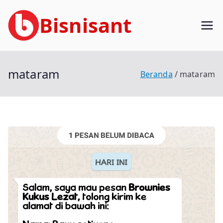
Loncat
Bisnisant
ke
konten
Jasa Terkait Teknologi Informasi
Berpengalaman
mataram
Beranda
mataram