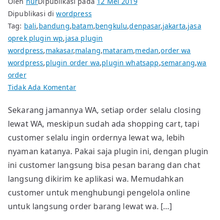
Oleh
nur
Dipublikasi pada
12 Mei 2019
Dipublikasi di
wordpress
Tag:
bali
,
bandung
,
batam
,
bengkulu
,
denpasar
,
jakarta
,
jasa
oprek plugin wp
,
jasa plugin
wordpress
,
makasar
,
malang
,
mataram
,
medan
,
order wa
wordpress
,
plugin order wa
,
plugin whatsapp
,
semarang
,
wa
order
pada
Tidak Ada Komentar
Plugin
Sekarang jamannya WA, setiap order selalu closing
WordPress
lewat WA, meskipun sudah ada shopping cart, tapi
Order
Barang
customer selalu ingin ordernya lewat wa, lebih
Lewat
nyaman katanya. Pakai saja plugin ini, dengan plugin
WhatsApp
ini customer langsung bisa pesan barang dan chat
langsung dikirim ke aplikasi wa. Memudahkan
customer untuk menghubungi pengelola online
untuk langsung order barang lewat wa. […]