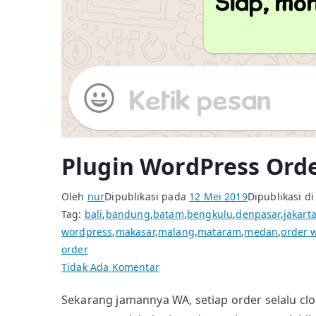
Plugin WordPress Ord
Oleh
nur
Dipublikasi pada
12 Mei 2019
Dipublikasi d
Tag:
bali
,
bandung
,
batam
,
bengkulu
,
denpasar
,
jakart
wordpress
,
makasar
,
malang
,
mataram
,
medan
,
order 
order
pada
Tidak Ada Komentar
Plugin
Sekarang jamannya WA, setiap order selalu cl
WordPress