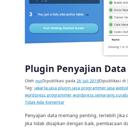
Plugin Penyajian Data
Oleh
nur
Dipublikasi pada
26 Juli 2019
Dipublikasi di
Tag:
jakarta
,
jasa plugin
,
jasa programmer
,
jasa websi
wordpress
,
programmer wordpress
,
semarang
,
surab
pada
Tidak Ada Komentar
Plugin
Penyajian data memang penting, terlebih jika
Penyajian
jika tidak disajikan dengan baik, pembacaan da
Data