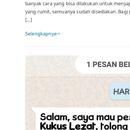
Dalam
banyak cara yang bisa dilakukan untuk menyajik
Sebuah
yang rumit, semuanya sudah disediakan. Bagi
Tabel
[…]
Selengkapnya