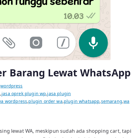
er Barang Lewat WhatsApp
i
wordpress
a
,
jasa oprek plugin wp
,
jasa plugin
wa wordpress
,
plugin order wa
,
plugin whatsapp
,
semarang
,
wa
osing lewat WA, meskipun sudah ada shopping cart, tapi