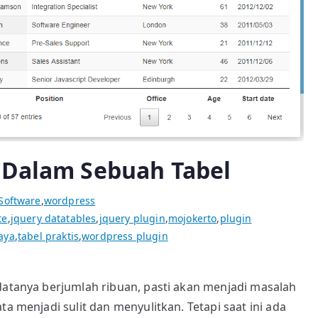
 Dalam Sebuah Tabel
Software
,
wordpress
te
,
jquery datatables
,
jquery plugin
,
mojokerto
,
plugin
aya
,
tabel praktis
,
wordpress plugin
 datanya berjumlah ribuan, pasti akan menjadi masalah
ta menjadi sulit dan menyulitkan. Tetapi saat ini ada