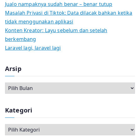
Jualo nampaknya sudah benar – benar tutup
Masalah Privasi di Tiktok: Data dilacak bahkan ketika
tidak menggunakan aplikasi
Konten Kreator: Layu sebelum dan setelah
berkembang
Laravel lagi, laravel lagi
Arsip
A
r
s
Kategori
i
p
K
a