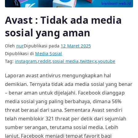
Avast : Tidak ada media
sosial yang aman
Oleh
nur
Dipublikasi pada
12 Maret 2025
Dipublikasi di
Media Sosial
Tag:
instagram
,
reddit
,
sosial media
,
twitter
,
x
,
youtube
Laporan avast antivirus mengungkapkan hal
demikian. Ternyata tidak ada media sosial yang benar
– benar aman untuk dijelajahi. Facebook dianggap
media sosial yang paling berbahaya, dimana 56%
threat berasal dari sana. Sementara Avast sendiri
telah memblokir 321 threat per detik dari sejumlah
sumber serangan, terutama sosial media. Lebih
lanjut, Facebook menjadi tempat favorit bagi