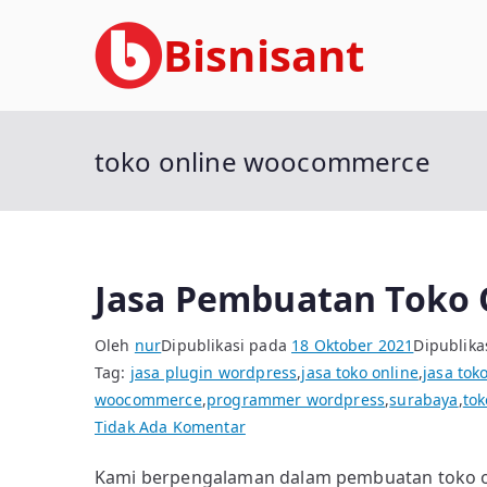
Loncat
Bisnisant
ke
konten
Jasa Terkait Teknologi Informasi Ber
toko online woocommerce
Jasa Pembuatan Toko
Oleh
nur
Dipublikasi pada
18 Oktober 2021
Dipublika
Tag:
jasa plugin wordpress
,
jasa toko online
,
jasa to
woocommerce
,
programmer wordpress
,
surabaya
,
to
pada
Tidak Ada Komentar
Jasa
Kami berpengalaman dalam pembuatan toko o
Pembuatan