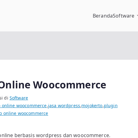
Beranda
Software
pengalaman
 Online Woocommerce
si di
Software
ko online woocommerce
,
jasa wordpress
,
mojokerto
,
plugin
ko online woocommerce
nline berbasis wordpress dan woocommerce.