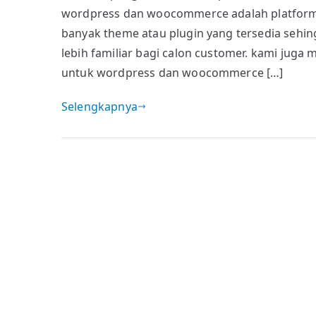
wordpress dan woocommerce adalah platform t
Toko
Online
banyak theme atau plugin yang tersedia sehi
Woocommerce
lebih familiar bagi calon customer. kami juga
untuk wordpress dan woocommerce […]
Selengkapnya