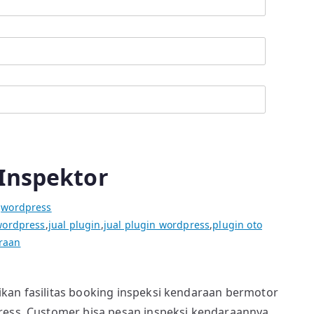
 Inspektor
i
wordpress
wordpress
,
jual plugin
,
jual plugin wordpress
,
plugin oto
raan
kan fasilitas booking inspeksi kendaraan bermotor
ress. Customer bisa pesan inspeksi kendaraannya