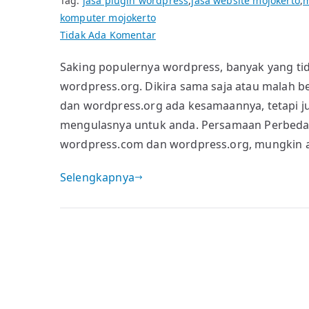
Tag:
jasa plugin wordpress
,
jasa website mojokerto
,
m
komputer mojokerto
pada
Tidak Ada Komentar
Sama
Saking populernya wordpress, banyak yang t
dan
wordpress.org. Dikira sama saja atau malah
Beda
WordPress.com
dan wordpress.org ada kesamaannya, tetapi jug
dan
mengulasnya untuk anda. Persamaan Perbedaa
WordPress.org
wordpress.com dan wordpress.org, mungkin an
Selengkapnya