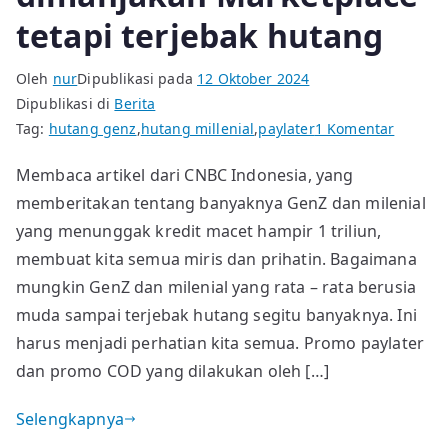
tetapi terjebak hutang
Oleh
nur
Dipublikasi pada
12 Oktober 2024
Dipublikasi di
Berita
pada
Tag:
hutang genz
,
hutang millenial
,
paylater
1 Komentar
Paylate
Membaca artikel dari CNBC Indonesia, yang
dan
memberitakan tentang banyaknya GenZ dan milenial
Bayar
COD,
yang menunggak kredit macet hampir 1 triliun,
dimanj
membuat kita semua miris dan prihatin. Bagaimana
Marketp
mungkin GenZ dan milenial yang rata – rata berusia
tetapi
muda sampai terjebak hutang segitu banyaknya. Ini
terjeba
harus menjadi perhatian kita semua. Promo paylater
hutang
dan promo COD yang dilakukan oleh […]
Selengkapnya