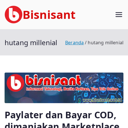
Loncat
Bisnisant
ke
konten
Jasa Terkait Teknologi Informasi
Berpengalaman
hutang millenial
Beranda
hutang millenial
Paylater dan Bayar COD,
dimanjakan Marketplace