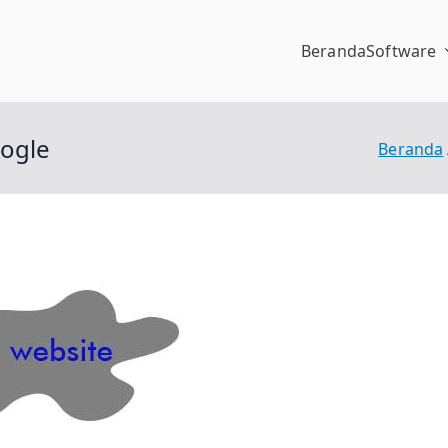
Beranda
Software
pengalaman
oogle
Beranda