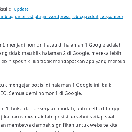
kasi di
Update
ni blog
,
pinterest
,
plugin wordpress
,
reblog
,
reddit
,
seo
,
sumber
n), menjadi nomor 1 atau di halaman 1 Google adalah
ang tidak mau klik halaman 2 di Google, mereka lebih
lebih spesifik jika tidak mendapatkan apa yang mereka
tuk mengejar posisi di halaman 1 Google ini, baik
SEO. Semua demi nomor 1 di Google.
n 1, bukanlah pekerjaan mudah, butuh effort tinggi
jika harus me-maintain posisi tersebut setiap saat.
an membawa dampak signifikan untuk website kita,