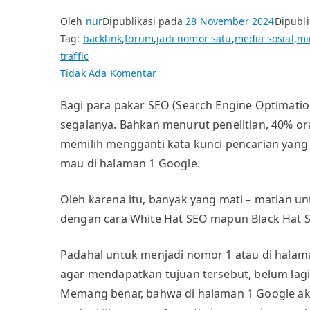
Oleh
nur
Dipublikasi pada
28 November 2024
Dipubli
Tag:
backlink
,
forum
,
jadi nomor satu
,
media sosial
,
mi
traffic
pada
Tidak Ada Komentar
Sumber
Bagi para pakar SEO (Search Engine Optimatio
Traffic
segalanya. Bahkan menurut penelitian, 40% or
bukan
Hanya
memilih mengganti kata kunci pencarian yang 
Google
mau di halaman 1 Google.
Oleh karena itu, banyak yang mati – matian un
dengan cara White Hat SEO mapun Black Hat 
Padahal untuk menjadi nomor 1 atau di halama
agar mendapatkan tujuan tersebut, belum lagi 
Memang benar, bahwa di halaman 1 Google ak