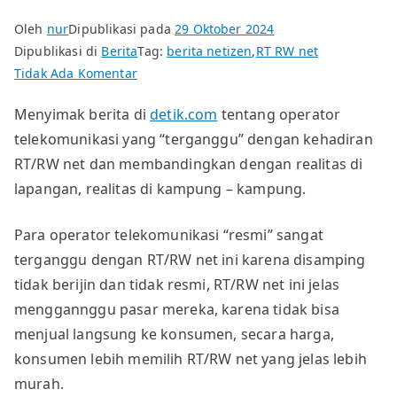
Oleh
nur
Dipublikasi pada
29 Oktober 2024
Dipublikasi di
Berita
Tag:
berita netizen
,
RT RW net
pada
Tidak Ada Komentar
RT/RW
Menyimak berita di
detik.com
tentang operator
Net
telekomunikasi yang “terganggu” dengan kehadiran
jadi
ancaman
RT/RW net dan membandingkan dengan realitas di
kah?
lapangan, realitas di kampung – kampung.
Bagi
siapa?
Para operator telekomunikasi “resmi” sangat
terganggu dengan RT/RW net ini karena disamping
tidak berijin dan tidak resmi, RT/RW net ini jelas
menggannggu pasar mereka, karena tidak bisa
menjual langsung ke konsumen, secara harga,
konsumen lebih memilih RT/RW net yang jelas lebih
murah.