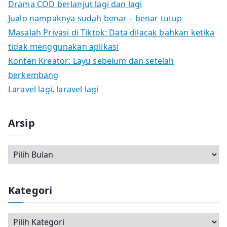
Drama COD berlanjut lagi dan lagi
Jualo nampaknya sudah benar – benar tutup
Masalah Privasi di Tiktok: Data dilacak bahkan ketika
tidak menggunakan aplikasi
Konten Kreator: Layu sebelum dan setelah
berkembang
Laravel lagi, laravel lagi
Arsip
A
r
s
Kategori
i
p
K