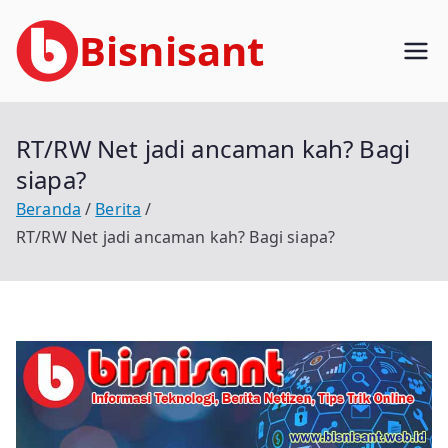
Loncat
Bisnisant
ke
konten
Jasa Terkait Teknologi Informasi
Berpengalaman
RT/RW Net jadi ancaman kah? Bagi
siapa?
Beranda
Berita
RT/RW Net jadi ancaman kah? Bagi siapa?