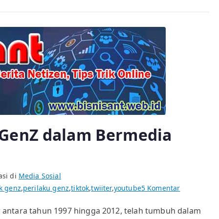
 GenZ dalam Bermedia
asi di
Media Sosial
pada
ik genz
,
perilaku genz
,
tiktok
,
twiiter
,
youtube
5 Komentar
Meneropon
hir antara tahun 1997 hingga 2012, telah tumbuh dalam
Perilaku