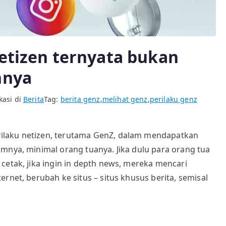
Netizen ternyata bukan
nnya
kasi di
Berita
Tag:
berita genz
,
melihat genz
,
perilaku genz
ilaku netizen, terutama GenZ, dalam mendapatkan
mnya, minimal orang tuanya. Jika dulu para orang tua
cetak, jika ingin in depth news, mereka mencari
rnet, berubah ke situs – situs khusus berita, semisal