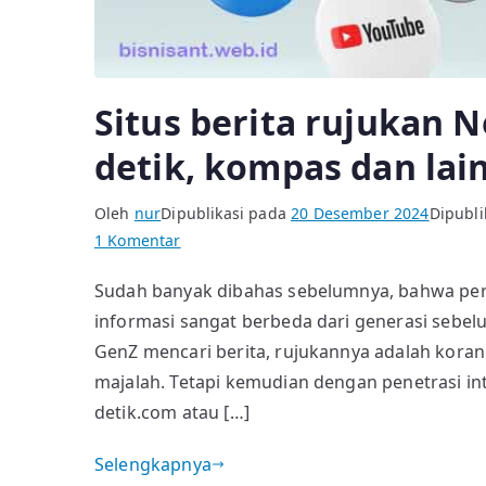
Situs berita rujukan 
detik, kompas dan lai
Oleh
nur
Dipublikasi pada
20 Desember 2024
Dipubli
pada
1 Komentar
Situs
Sudah banyak dibahas sebelumnya, bahwa per
berita
informasi sangat berbeda dari generasi sebelu
rujukan
Netizen
GenZ mencari berita, rujukannya adalah koran 
ternyata
majalah. Tetapi kemudian dengan penetrasi inte
bukan
detik.com atau […]
detik,
kompas
Selengkapnya
dan