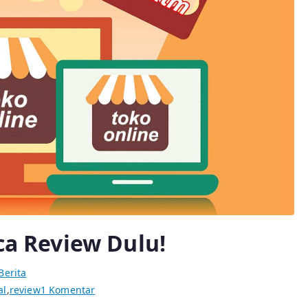
aca Review Dulu!
Berita
pada
al
,
review
1 Komentar
Era