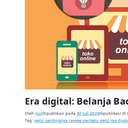
Era digital: Belanja B
Oleh
nur
Dipublikasi pada
30 Juli 2024
Dipublikasi di
Tag:
genz
,
pentingnya review
,
perilaku genz
,
rea digit