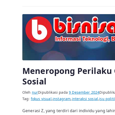
lainnya
Meneropong Perilaku
Sosial
Oleh
nur
Dipublikasi pada
9 Desember 2024
Dipublik
Tag:
fokus visual
,
instagram
,
interaksi sosial
,
isu polit
Generasi Z, yang terdiri dari individu yang la