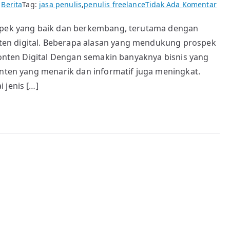
pad
i
Berita
Tag:
jasa penulis
,
penulis freelance
Tidak Ada Komentar
Men
ospek yang baik dan berkembang, terutama dengan
Pen
en digital. Beberapa alasan yang mendukung prospek
Fre
apa
 Konten Digital Dengan semakin banyaknya bisnis yang
mas
onten yang menarik dan informatif juga meningkat.
pun
 jenis […]
pro