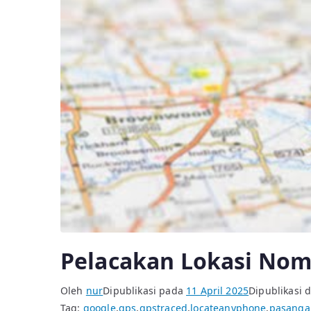
Pelacakan Lokasi Nom
Oleh
nur
Dipublikasi pada
11 April 2025
Dipublikasi 
Tag:
google
,
gps
,
gpstraced
,
locateanyphone
,
pasanga