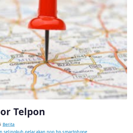
or Telpon
di
Berita
n selingkuh
,
pelacakan nop hp
,
smartphone