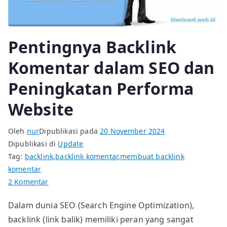
Pentingnya Backlink
Komentar dalam SEO dan
Peningkatan Performa
Website
Oleh
nur
Dipublikasi pada
20 November 2024
Dipublikasi di
Update
Tag:
backlink
,
backlink komentar
,
membuat backlink
komentar
pada
2 Komentar
Pentingnya
Dalam dunia SEO (Search Engine Optimization),
Backlink
backlink (link balik) memiliki peran yang sangat
Komentar