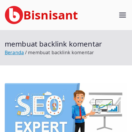
Loncat
Bisnisant
ke
konten
Jasa Terkait Teknologi Informasi
Berpengalaman
membuat backlink komentar
Beranda
membuat backlink komentar