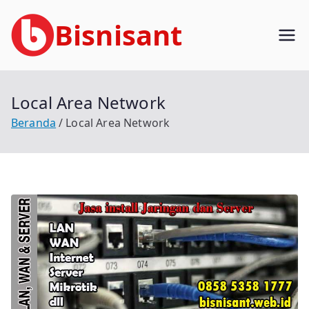
Loncat
Bisnisant
ke
konten
Jasa Terkait Teknologi Informasi
Berpengalaman
Local Area Network
Beranda
Local Area Network