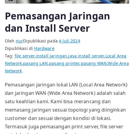
Pemasangan Jaringan
dan Install Server
Oleh
nur
Dipublikasi pada
4 Juli 2024
Dipublikasi di
Hardware
Tag:
file server
,
install jaringan
,
jasa install server
,
Local Area
Network
,
pasang LAN
,
pasang printer
,
pasang WAN
,
Wide Area
Network
Pemasangan jaringan lokal LAN (Local Area Network)
dan jaringan WAN (Wide Area Network) adalah salah
satu keahlian kami. Kami bisa merancang dan
memasang jaringan sesuai topologi yang diinginkan
customer dan sesuai dengan kondisi di lokasi.
Termasuk juga pemasangan print server, file server