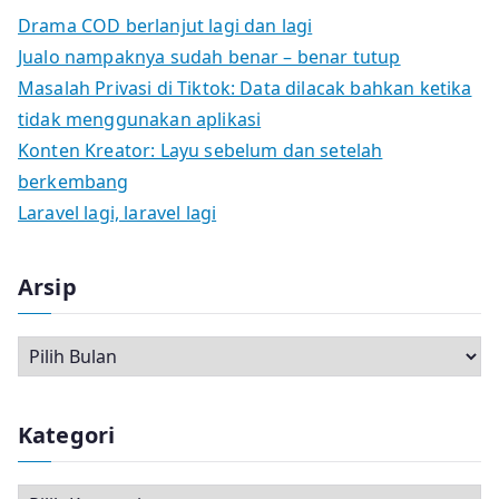
Drama COD berlanjut lagi dan lagi
Jualo nampaknya sudah benar – benar tutup
Masalah Privasi di Tiktok: Data dilacak bahkan ketika
tidak menggunakan aplikasi
Konten Kreator: Layu sebelum dan setelah
berkembang
Laravel lagi, laravel lagi
Arsip
A
r
s
Kategori
i
p