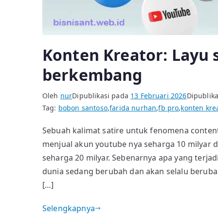
Konten Kreator: Layu 
berkembang
Oleh
nur
Dipublikasi pada
13 Februari 2026
Dipublika
Tag:
bobon santoso
,
farida nurhan
,
fb pro
,
konten kre
Sebuah kalimat satire untuk fenomena content
menjual akun youtube nya seharga 10 milyar 
seharga 20 milyar. Sebenarnya apa yang terja
dunia sedang berubah dan akan selalu beruba
[…]
Selengkapnya