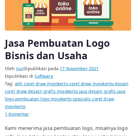
Jasa Pembuatan Logo
Bisnis dan Usaha
Oleh
nur
Dipublikasi pada
17 November 2021
Dipublikasi di
Software
Tag:
ahli corel draw mojokerto
,
corel draw mojokerto
,
desain
corel draw
,
desaIn grafis mojokerto
,
jasa desain grafis
,
jasa
logo
,
pembuatan logo mojokerto
,
spesialis corel draw
mojokerto
pada
1 Komentar
Jasa
Kami menerima jasa pembuatan logo, misalnya logo
Pembuatan