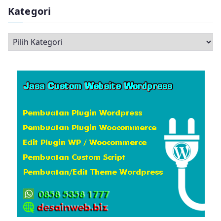
s
Kategori
i
p
K
a
t
e
g
o
r
i