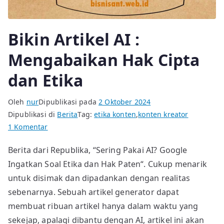
Bikin Artikel AI :
Mengabaikan Hak Cipta
dan Etika
Oleh
nur
Dipublikasi pada
2 Oktober 2024
Dipublikasi di
Berita
Tag:
etika konten
,
konten kreator
pada
1 Komentar
Bikin
Berita dari Republika, “Sering Pakai AI? Google
Artikel
Ingatkan Soal Etika dan Hak Paten“. Cukup menarik
AI
:
untuk disimak dan dipadankan dengan realitas
Mengabaikan
sebenarnya. Sebuah artikel generator dapat
Hak
membuat ribuan artikel hanya dalam waktu yang
Cipta
sekejap, apalagi dibantu dengan AI, artikel ini akan