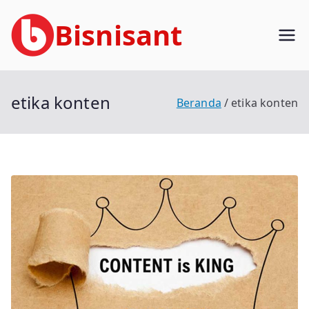
Loncat
Bisnisant
ke
konten
Jasa Terkait Teknologi Informasi
Berpengalaman
etika konten
Beranda
etika konten