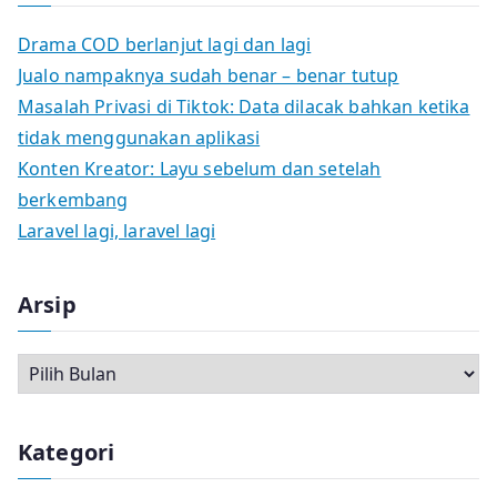
Drama COD berlanjut lagi dan lagi
Jualo nampaknya sudah benar – benar tutup
Masalah Privasi di Tiktok: Data dilacak bahkan ketika
tidak menggunakan aplikasi
Konten Kreator: Layu sebelum dan setelah
berkembang
Laravel lagi, laravel lagi
Arsip
A
r
s
Kategori
i
p