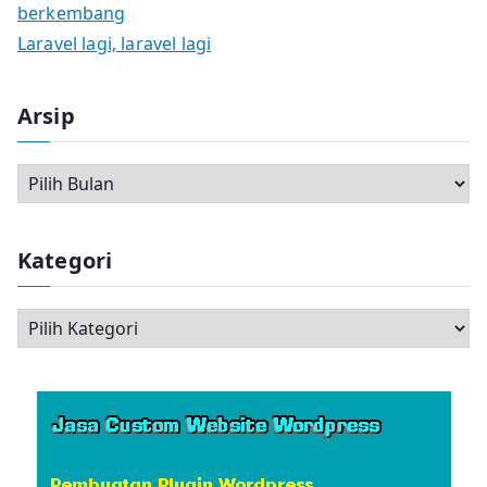
berkembang
Laravel lagi, laravel lagi
Arsip
A
r
s
Kategori
i
p
K
a
t
e
g
o