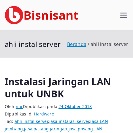
Loncat
Bisnisant
ke
konten
Jasa Terkait Teknologi Informasi
Berpengalaman
ahli instal server
Beranda
ahli instal server
Instalasi Jaringan LAN
untuk UNBK
Oleh
nur
Dipublikasi pada
24 Oktober 2018
Dipublikasi di
Hardware
Tag:
ahli instal server
,
jasa instalasi server
,
jasa LAN
jombang
,
jasa pasang jaringan
,
jasa pasang LAN