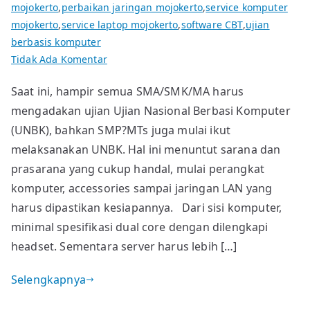
mojokerto
,
perbaikan jaringan mojokerto
,
service komputer
mojokerto
,
service laptop mojokerto
,
software CBT
,
ujian
berbasis komputer
pada
Tidak Ada Komentar
Instalasi
Saat ini, hampir semua SMA/SMK/MA harus
Jaringan
mengadakan ujian Ujian Nasional Berbasi Komputer
LAN
untuk
(UNBK), bahkan SMP?MTs juga mulai ikut
UNBK
melaksanakan UNBK. Hal ini menuntut sarana dan
prasarana yang cukup handal, mulai perangkat
komputer, accessories sampai jaringan LAN yang
harus dipastikan kesiapannya. Dari sisi komputer,
minimal spesifikasi dual core dengan dilengkapi
headset. Sementara server harus lebih […]
Selengkapnya