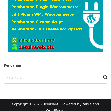
r
i
Pencarian
Cari
Copyright © 2026
Bisnisant
. Powered by
Zakra
and
WordPress
.