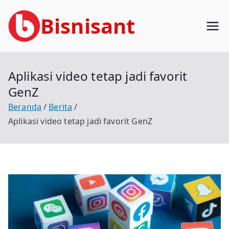
Loncat
Bisnisant
ke
konten
Jasa Terkait Teknologi Informasi
Berpengalaman
Aplikasi video tetap jadi favorit
GenZ
Beranda
Berita
Aplikasi video tetap jadi favorit GenZ