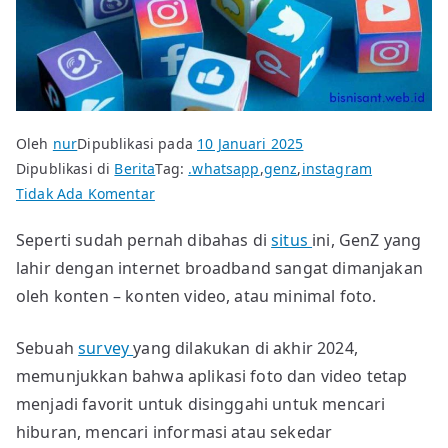
Oleh
nur
Dipublikasi pada
10 Januari 2025
Dipublikasi di
Berita
Tag:
.whatsapp
,
genz
,
instagram
pada
Tidak Ada Komentar
Aplikasi
Seperti sudah pernah dibahas di
situs
ini, GenZ yang
video
lahir dengan internet broadband sangat dimanjakan
tetap
jadi
oleh konten – konten video, atau minimal foto.
favorit
GenZ
Sebuah
survey
yang dilakukan di akhir 2024,
memunjukkan bahwa aplikasi foto dan video tetap
menjadi favorit untuk disinggahi untuk mencari
hiburan, mencari informasi atau sekedar