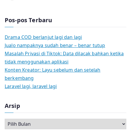
Pos-pos Terbaru
Drama COD berlanjut lagi dan lagi
Jualo nampaknya sudah benar – benar tutup
Masalah Privasi di Tiktok: Data dilacak bahkan ketika
tidak menggunakan aplikasi
Konten Kreator: Layu sebelum dan setelah
berkembang
Laravel lagi, laravel lagi
Arsip
A
r