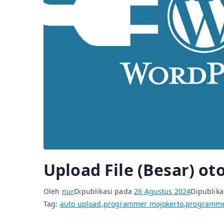
Upload File (Besar) ot
Oleh
nur
Dipublikasi pada
26 Agustus 2024
Dipublika
Tag:
auto upload
,
programmer mojokerto
,
programme