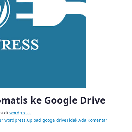
omatis ke Google Drive
si di
wordpress
pada
r wordpress
,
upload googe drive
Tidak Ada Komentar
Upload