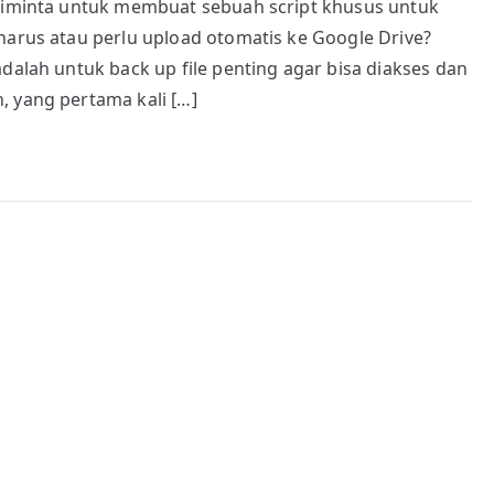
 diminta untuk membuat sebuah script khusus untuk
File
harus atau perlu upload otomatis ke Google Drive?
(Besar)
otomatis
adalah untuk back up file penting agar bisa diakses dan
ke
, yang pertama kali […]
Google
Drive