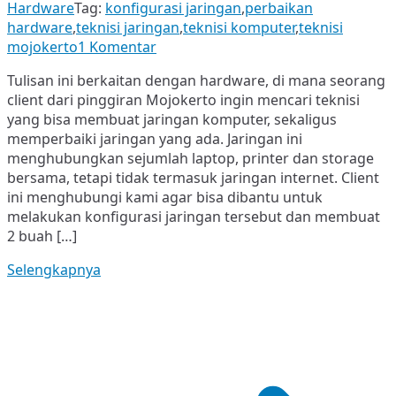
Hardware
Tag:
konfigurasi jaringan
,
perbaikan
hardware
,
teknisi jaringan
,
teknisi komputer
,
teknisi
pada
mojokerto
1 Komentar
Teknisi
Tulisan ini berkaitan dengan hardware, di mana seorang
IT
client dari pinggiran Mojokerto ingin mencari teknisi
di
yang bisa membuat jaringan komputer, sekaligus
sekitar
memperbaiki jaringan yang ada. Jaringan ini
Mojokerto
menghubungkan sejumlah laptop, printer dan storage
bersama, tetapi tidak termasuk jaringan internet. Client
ini menghubungi kami agar bisa dibantu untuk
melakukan konfigurasi jaringan tersebut dan membuat
2 buah […]
Selengkapnya