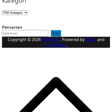
Kategori
Kategori
Pencarian
Cari
Copyright © 2026
Bisnisant
. Powered by
Zakra
and
WordPress
.
K
k
A