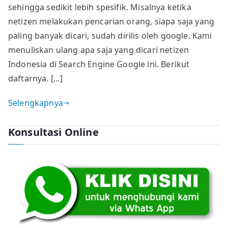
2024,
sehingga sedikit lebih spesifik. Misalnya ketika
Apa
netizen melakukan pencarian orang, siapa saja yang
saja
paling banyak dicari, sudah dirilis oleh google. Kami
yang
menuliskan ulang apa saja yang dicari netizen
dicari
Indonesia di Search Engine Google ini. Berikut
Netizen
daftarnya. […]
Indonesia
Selengkapnya
Konsultasi Online