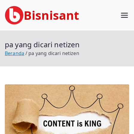
Loncat
Bisnisant
ke
konten
Jasa Terkait Teknologi Informasi
Berpengalaman
pa yang dicari netizen
Beranda
pa yang dicari netizen