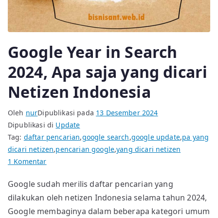
Google Year in Search
2024, Apa saja yang dicari
Netizen Indonesia
Oleh
nur
Dipublikasi pada
13 Desember 2024
Dipublikasi di
Update
Tag:
daftar pencarian
,
google search
,
google update
,
pa yang
dicari netizen
,
pencarian google
,
yang dicari netizen
pada
1 Komentar
Google
Google sudah merilis daftar pencarian yang
Year
dilakukan oleh netizen Indonesia selama tahun 2024,
in
Search
Google membaginya dalam beberapa kategori umum