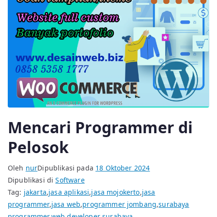
Mencari Programmer di
Pelosok
Oleh
nur
Dipublikasi pada
18 Oktober 2024
Dipublikasi di
Software
Tag:
jakarta
,
jasa aplikasi
,
jasa mojokerto
,
jasa
programmer
,
jasa web
,
programmer jombang
,
surabaya
programmer
,
web developer surabaya