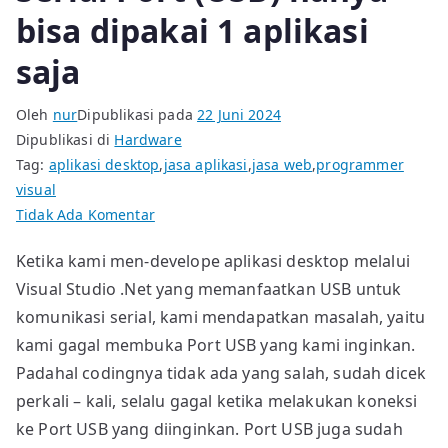
bisa dipakai 1 aplikasi
saja
Oleh
nur
Dipublikasi pada
22 Juni 2024
Dipublikasi di
Hardware
Tag:
aplikasi desktop
,
jasa aplikasi
,
jasa web
,
programmer
visual
pada
Tidak Ada Komentar
Serial
Ketika kami men-develope aplikasi desktop melalui
Port
Visual Studio .Net yang memanfaatkan USB untuk
(USB)
hanya
komunikasi serial, kami mendapatkan masalah, yaitu
bisa
kami gagal membuka Port USB yang kami inginkan.
dipakai
Padahal codingnya tidak ada yang salah, sudah dicek
1
perkali – kali, selalu gagal ketika melakukan koneksi
aplikasi
ke Port USB yang diinginkan. Port USB juga sudah
saja