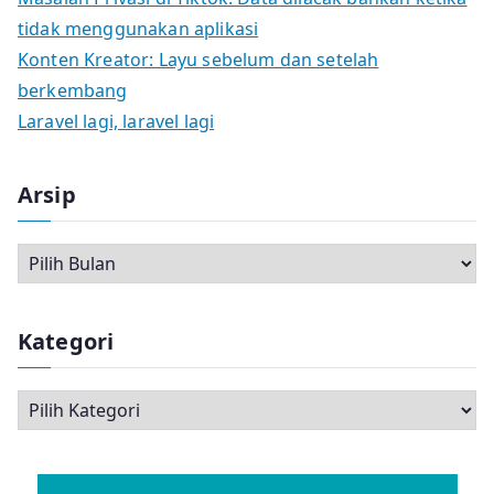
tidak menggunakan aplikasi
Konten Kreator: Layu sebelum dan setelah
berkembang
Laravel lagi, laravel lagi
Arsip
A
r
s
Kategori
i
p
K
a
t