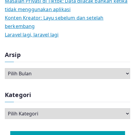
Masalah Privasi di Tiktok: Data dilacak bahkan ketika
tidak menggunakan aplikasi
Konten Kreator: Layu sebelum dan setelah
berkembang
Laravel lagi, laravel lagi
Arsip
A
r
s
Kategori
i
p
K
a
t