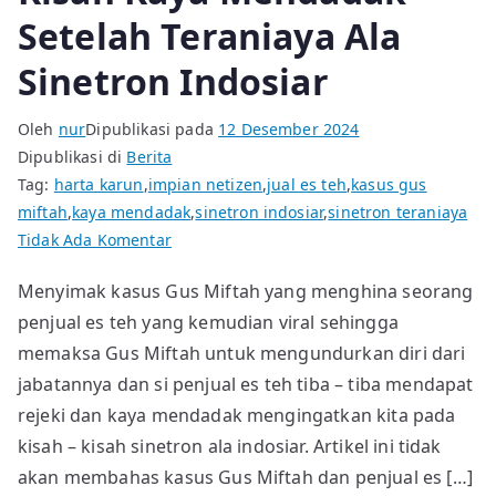
Setelah Teraniaya Ala
Sinetron Indosiar
Oleh
nur
Dipublikasi pada
12 Desember 2024
Dipublikasi di
Berita
Tag:
harta karun
,
impian netizen
,
jual es teh
,
kasus gus
miftah
,
kaya mendadak
,
sinetron indosiar
,
sinetron teraniaya
pada
Tidak Ada Komentar
Kisah
Menyimak kasus Gus Miftah yang menghina seorang
Kaya
penjual es teh yang kemudian viral sehingga
Mendadak
Setelah
memaksa Gus Miftah untuk mengundurkan diri dari
Teraniaya
jabatannya dan si penjual es teh tiba – tiba mendapat
Ala
rejeki dan kaya mendadak mengingatkan kita pada
Sinetron
kisah – kisah sinetron ala indosiar. Artikel ini tidak
Indosiar
akan membahas kasus Gus Miftah dan penjual es […]