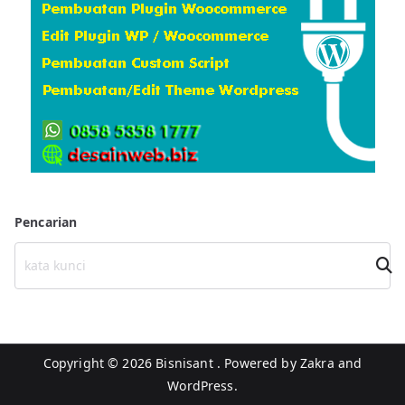
i
Pencarian
Cari
Copyright © 2026
Bisnisant
. Powered by
Zakra
and
WordPress
.