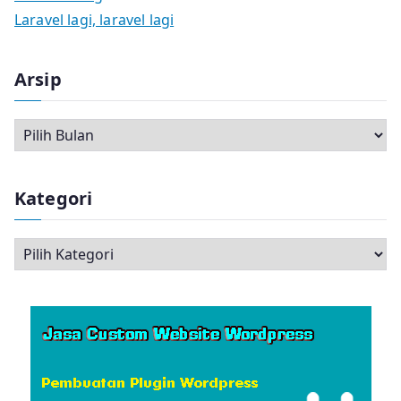
Laravel lagi, laravel lagi
Arsip
A
r
s
Kategori
i
p
K
a
t
e
g
o
r