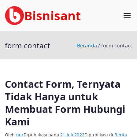
Loncat
Bisnisant
ke
konten
Jasa Terkait Teknologi Informasi
Berpengalaman
form contact
Beranda
form contact
Contact Form, Ternyata
Tidak Hanya untuk
Membuat Form Hubungi
Kami
Oleh
nur
Dipublikasi pada
21 Juli 2022
Dipublikasi di
Berita