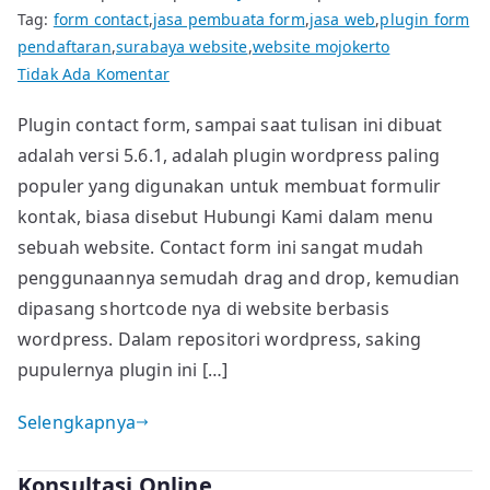
Tag:
form contact
,
jasa pembuata form
,
jasa web
,
plugin form
pendaftaran
,
surabaya website
,
website mojokerto
pada
Tidak Ada Komentar
Contact
Plugin contact form, sampai saat tulisan ini dibuat
Form,
adalah versi 5.6.1, adalah plugin wordpress paling
Ternyata
Tidak
populer yang digunakan untuk membuat formulir
Hanya
kontak, biasa disebut Hubungi Kami dalam menu
untuk
sebuah website. Contact form ini sangat mudah
Membuat
penggunaannya semudah drag and drop, kemudian
Form
dipasang shortcode nya di website berbasis
Hubungi
wordpress. Dalam repositori wordpress, saking
Kami
pupulernya plugin ini […]
Selengkapnya
Konsultasi Online