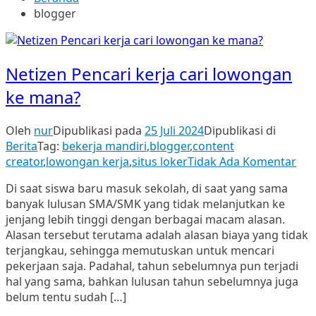
blogger
Netizen Pencari kerja cari lowongan
ke mana?
Oleh
nur
Dipublikasi pada
25 Juli 2024
Dipublikasi di
Berita
Tag:
bekerja mandiri
,
blogger
,
content
pad
creator
,
lowongan kerja
,
situs loker
Tidak Ada Komentar
Net
Di saat siswa baru masuk sekolah, di saat yang sama
Pen
banyak lulusan SMA/SMK yang tidak melanjutkan ke
ker
jenjang lebih tinggi dengan berbagai macam alasan.
cari
Alasan tersebut terutama adalah alasan biaya yang tidak
low
terjangkau, sehingga memutuskan untuk mencari
ke
pekerjaan saja. Padahal, tahun sebelumnya pun terjadi
ma
hal yang sama, bahkan lulusan tahun sebelumnya juga
belum tentu sudah […]