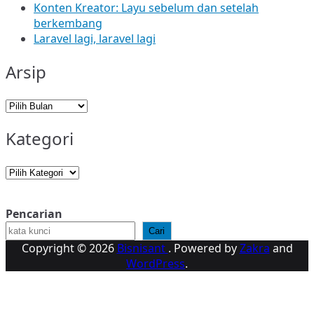
Konten Kreator: Layu sebelum dan setelah
berkembang
Laravel lagi, laravel lagi
Arsip
Arsip
Kategori
Kategori
Pencarian
Cari
Copyright © 2026
Bisnisant
. Powered by
Zakra
and
WordPress
.
K
k
A