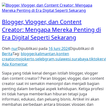
Blogger, Vlogger, dan Content
Creator: Mengapa Mereka Penting di
Era Digital Seperti Sekarang
Oleh
nur
Dipublikasi pada
16 Juni 2024
Dipublikasi di
Berita
Tag:
blogger
,
kalimantan
,
konten
creator
,
mojokerto
,
selebgram
,
sulawesi
,
surabaya
,
tiktoker
,
v
pada
Ada Komentar
Blogger,
Siapa yang tidak kenal dengan istilah blogger, vlogger
Vlogger,
dan content creator? Peran blogger, vlogger, dan content
dan
creator saat ini semakin menonjol dan menjadi bagian
Content
penting dalam berbagai aspek kehidupan. Ketiga profesi
Creator:
ini tidak hanya memberikan hiburan tetapi juga
Mengapa
informasi, edukasi, dan peluang bisnis. Artikel ini akan
Mereka
membahas perbedaan antara blogger, vlogger, dan
Penting