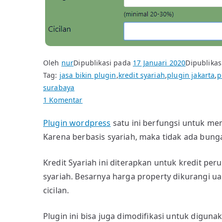
Oleh
nur
Dipublikasi pada
17 Januari 2020
Dipublikas
Tag:
jasa bikin plugin
,
kredit syariah
,
plugin jakarta
,
p
surabaya
pada
1 Komentar
Simulasi
Plugin wordpress
satu ini berfungsi untuk mem
Kredit
Karena berbasis syariah, maka tidak ada bunga 
Syariah
Kredit Syariah ini diterapkan untuk kredit per
syariah. Besarnya harga property dikurangi u
cicilan.
Plugin ini bisa juga dimodifikasi untuk diguna