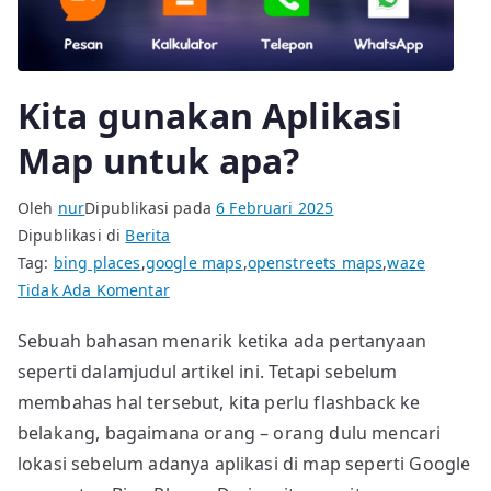
Kita gunakan Aplikasi
Map untuk apa?
Oleh
nur
Dipublikasi pada
6 Februari 2025
Dipublikasi di
Berita
Tag:
bing places
,
google maps
,
openstreets maps
,
waze
pada
Tidak Ada Komentar
Kita
Sebuah bahasan menarik ketika ada pertanyaan
gunakan
seperti dalamjudul artikel ini. Tetapi sebelum
Aplikasi
Map
membahas hal tersebut, kita perlu flashback ke
untuk
belakang, bagaimana orang – orang dulu mencari
apa?
lokasi sebelum adanya aplikasi di map seperti Google