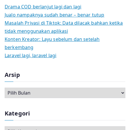
Drama COD berlanjut lagi dan lagi
Jualo nampaknya sudah benar – benar tutup
Masalah Privasi di Tiktok: Data dilacak bahkan ketika
tidak menggunakan aplikasi
Konten Kreator: Layu sebelum dan setelah
berkembang
Laravel lagi, laravel lagi
Arsip
A
r
s
Kategori
i
p
K