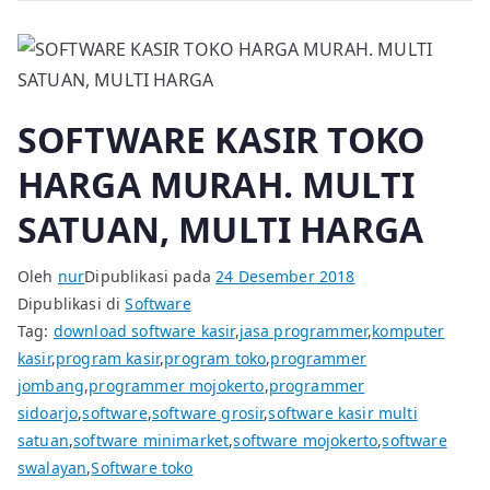
SOFTWARE KASIR TOKO
HARGA MURAH. MULTI
SATUAN, MULTI HARGA
Oleh
nur
Dipublikasi pada
24 Desember 2018
Dipublikasi di
Software
Tag:
download software kasir
,
jasa programmer
,
komputer
kasir
,
program kasir
,
program toko
,
programmer
jombang
,
programmer mojokerto
,
programmer
sidoarjo
,
software
,
software grosir
,
software kasir multi
satuan
,
software minimarket
,
software mojokerto
,
software
swalayan
,
Software toko