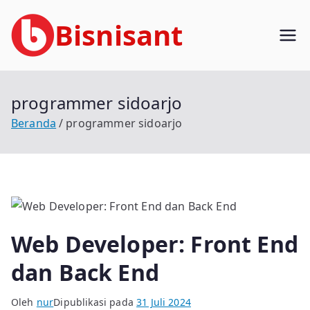
Loncat
Bisnisant
ke
konten
Jasa Terkait Teknologi Informasi
Berpengalaman
programmer sidoarjo
Beranda
programmer sidoarjo
Web Developer: Front End
dan Back End
Oleh
nur
Dipublikasi pada
31 Juli 2024