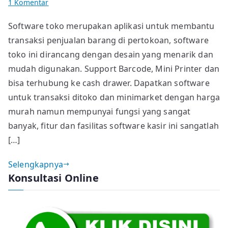
pada
1 Komentar
SOFTWARE
Software toko merupakan aplikasi untuk membantu
KASIR
transaksi penjualan barang di pertokoan, software
TOKO
HARGA
toko ini dirancang dengan desain yang menarik dan
MURAH.
mudah digunakan. Support Barcode, Mini Printer dan
MULTI
bisa terhubung ke cash drawer. Dapatkan software
SATUAN,
untuk transaksi ditoko dan minimarket dengan harga
MULTI
murah namun mempunyai fungsi yang sangat
HARGA
banyak, fitur dan fasilitas software kasir ini sangatlah
[…]
Selengkapnya
Konsultasi Online