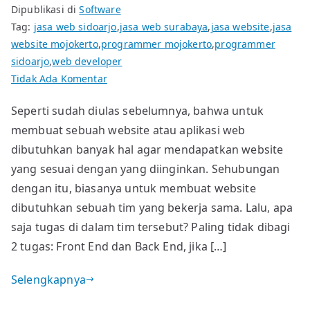
Dipublikasi di
Software
Tag:
jasa web sidoarjo
,
jasa web surabaya
,
jasa website
,
jasa
website mojokerto
,
programmer mojokerto
,
programmer
sidoarjo
,
web developer
pada
Tidak Ada Komentar
Web
Seperti sudah diulas sebelumnya, bahwa untuk
Developer:
membuat sebuah website atau aplikasi web
Front
End
dibutuhkan banyak hal agar mendapatkan website
dan
yang sesuai dengan yang diinginkan. Sehubungan
Back
dengan itu, biasanya untuk membuat website
End
dibutuhkan sebuah tim yang bekerja sama. Lalu, apa
saja tugas di dalam tim tersebut? Paling tidak dibagi
2 tugas: Front End dan Back End, jika […]
Selengkapnya