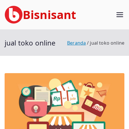
Loncat
Bisnisant
ke
konten
Jasa Terkait Teknologi Informasi
Berpengalaman
jual toko online
Beranda
jual toko online