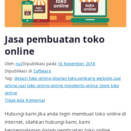
Jasa pembuatan toko
online
Oleh
nur
Dipublikasi pada
16 November 2018
Dipublikasi di
Software
Tag:
desain toko online
,
display toko
,
jombang website
,
jual
online
,
jual toko online
,
online mojokerto
,
online store
,
toko
online
pada
Tidak Ada Komentar
Jasa
Hubungi kami jika anda ingin membuat toko online di
pembuatan
internet, silahkan hubungi kami, kami
toko
online
berpengalaman dalam pembuatan toko online