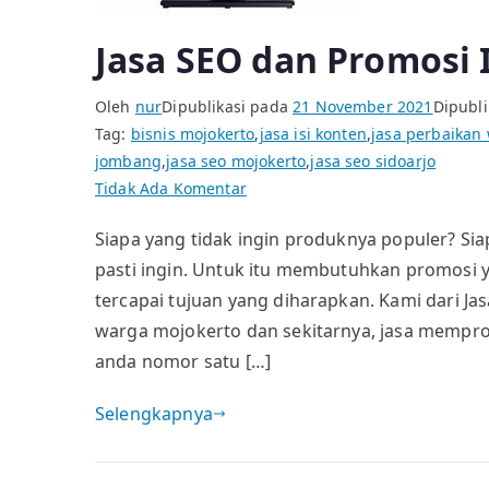
Jasa SEO dan Promosi 
Oleh
nur
Dipublikasi pada
21 November 2021
Dipubli
Tag:
bisnis mojokerto
,
jasa isi konten
,
jasa perbaikan
jombang
,
jasa seo mojokerto
,
jasa seo sidoarjo
pada
Tidak Ada Komentar
Jasa
Siapa yang tidak ingin produknya populer? Sia
SEO
pasti ingin. Untuk itu membutuhkan promosi 
dan
Promosi
tercapai tujuan yang diharapkan. Kami dari J
Internet
warga mojokerto dan sekitarnya, jasa mempr
di
anda nomor satu […]
Mojokerto
Selengkapnya